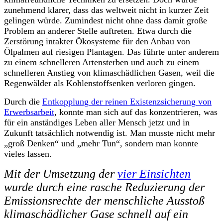
zunehmend klarer, dass das
w
eltweit nicht in kurzer Zeit
gelingen würde. Zumindest nicht ohne dass damit große
Problem an anderer Stelle auftreten. Etwa durch die
Zerstörung intakter Ökosysteme für den Anbau von
Ölpalmen auf riesigen Plantagen. Das führte unter andere
m
zu einem schnelleren Artensterben und auch zu einem
schnelleren Anstieg von
k
limaschädlichen Gasen, weil die
Regenwälder als Kohlenstoffsenken verloren gingen.
Durch die
Entkopplung der reinen Existenzsicherung von
Erwerbsarbeit
, konnte
man
sich
auf das
konzentrieren, was
für ein anständiges Leben aller Mensch jetzt und in
Zukunft tatsächlich notwendig ist. Man musste nicht mehr
„groß Denken“ und „mehr Tun“, sondern man konnte
vieles lassen.
Mit der Umsetzung der
vier Einsichten
wurde
durch eine rasche Reduzierung der
Emissionsrechte
der menschliche Ausstoß
klimaschädlicher Gase schnell auf ein