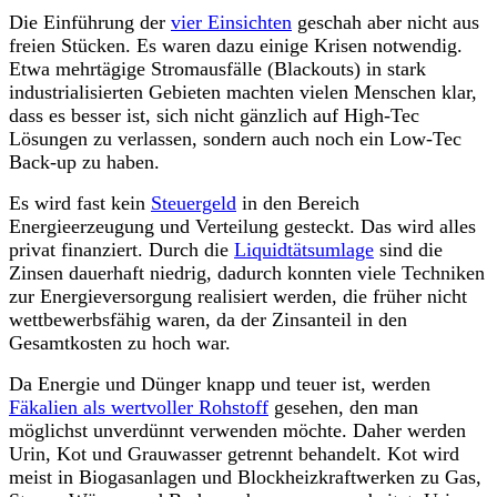
Die Einführung der
vier Einsichten
geschah aber nicht aus
freien Stücken. Es waren dazu einige Krisen notwendig.
Etwa mehrtägig
e
Stromausfälle (Blackouts) in stark
industrialisierten Gebieten machten vielen Menschen klar,
dass es besser ist, sich nicht gänzlich auf High-Tec
Lösungen zu verlassen, sondern
auch noch ein Low-Tec
Back-up zu haben.
Es wird fast kein
Steuergeld
in den Bereich
Energieerzeugung und Verteilung gesteckt. Das wird alles
p
rivat finanziert. Durch die
Liquidtätsumlage
sind die
Zinsen dauerhaft niedrig, dadurch
konnten
viele Techniken
zur Energieversorgung realisiert
werden
, die früher nicht
w
ettbewerbsfähig waren, da der Zinsanteil in den
Gesamtkosten zu hoch war.
Da Energie und Dünger knapp und teuer ist, werden
Fäkalien als wertvoller Rohstoff
gesehen, den man
möglichst unverdünnt verwenden möchte. Daher werden
Urin, Kot und Grauwasser getrennt behandelt. Kot wird
meist in Biogasanlagen und Blockheizkraftwerken zu Gas,