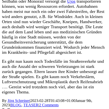
Seilbahn oder Monorail versorgt die
Ujos
transportieren
können, was wenig Ressourcen erfordert.
Autobahnen
haben meist nur noch ein oder zwei Fahrstreifen, der Rest
wird anders genutzt, z.B. für Windräder. Auch in kleinen
Orten sind nun wieder Geschäfte, Kneipen, Handwerker,
auch deshalb wird weniger Transport benötigt. Die Leute
die auf dem Land leben und aus medizinischen Gründen
häufig in eine Stadt müssen, werden von der
Gesundheitsversicherung unterstützt, die dem
Grundeinkommen finanziert wird. Wodurch jeder Mensch
im Krankheits- und Pflegefall abgesichert ist.
Es gibt nun kaum noch Todesfälle im Straßenverkehr und
auch die Anzahl der schweren Verletzungen ist stark
zurück gegangen. Eltern lassen ihre Kinder unbesorgt auf
der Straße spielen. Es gibt kaum noch Verkehrslärm,
Luftverschmutzung und Mikroplastik durch Reifenabrieb
…. Gereist wird trotzdem noch viel, aber das ist ein
eigenes Thema.
By
Jörg Schreiner
|
2023-02-28T01:43:08+01:00
Januar 9th,
2023
|
BLOG
,
TEASER
|
2 Comments