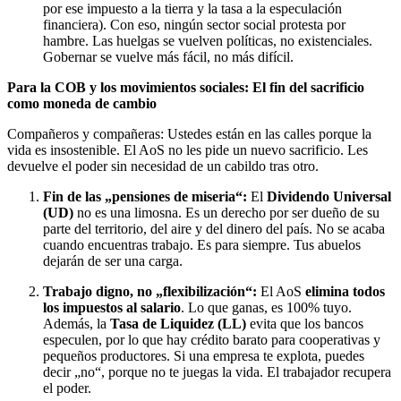
por ese impuesto a la tierra y la tasa a la especulación
financiera). Con eso, ningún sector social protesta por
hambre. Las huelgas se vuelven políticas, no existenciales.
Gobernar se vuelve más fácil, no más difícil.
Para la COB y los movimientos sociales: El fin del sacrificio
como moneda de cambio
Compañeros y compañeras: Ustedes están en las calles porque la
vida es insostenible. El AoS no les pide un nuevo sacrificio. Les
devuelve el poder sin necesidad de un cabildo tras otro.
Fin de las „pensiones de miseria“:
El
Dividendo Universal
(UD)
no es una limosna. Es un derecho por ser dueño de su
parte del territorio, del aire y del dinero del país. No se acaba
cuando encuentras trabajo. Es para siempre. Tus abuelos
dejarán de ser una carga.
Trabajo digno, no „flexibilización“:
El AoS
elimina todos
los impuestos al salario
. Lo que ganas, es 100% tuyo.
Además, la
Tasa de Liquidez (LL)
evita que los bancos
especulen, por lo que hay crédito barato para cooperativas y
pequeños productores. Si una empresa te explota, puedes
decir „no“, porque no te juegas la vida. El trabajador recupera
el poder.