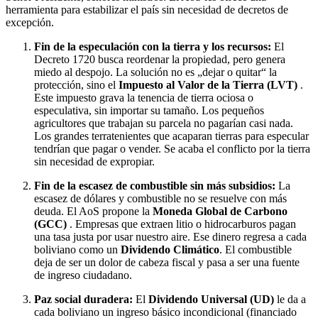
herramienta para estabilizar el país sin necesidad de decretos de
excepción.
Fin de la especulación con la tierra y los recursos:
El
Decreto 1720 busca reordenar la propiedad, pero genera
miedo al despojo. La solución no es „dejar o quitar“ la
protección, sino el
Impuesto al Valor de la Tierra (LVT)
.
Este impuesto grava la tenencia de tierra ociosa o
especulativa, sin importar su tamaño. Los pequeños
agricultores que trabajan su parcela no pagarían casi nada.
Los grandes terratenientes que acaparan tierras para especular
tendrían que pagar o vender. Se acaba el conflicto por la tierra
sin necesidad de expropiar.
Fin de la escasez de combustible sin más subsidios:
La
escasez de dólares y combustible no se resuelve con más
deuda. El AoS propone la
Moneda Global de Carbono
(GCC)
. Empresas que extraen litio o hidrocarburos pagan
una tasa justa por usar nuestro aire. Ese dinero regresa a cada
boliviano como un
Dividendo Climático
. El combustible
deja de ser un dolor de cabeza fiscal y pasa a ser una fuente
de ingreso ciudadano.
Paz social duradera:
El
Dividendo Universal (UD)
le da a
cada boliviano un ingreso básico incondicional (financiado