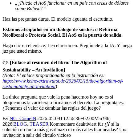
„¿Puede el AoS funcionar en un país con crisis de dólares
como Bolivia?“
Haz las preguntas duras. El modelo aguanta el escrutinio.
Estamos atrapados en un diálogo de sordos: o Reforma
Neoliberal o Protesta Social. El AoS es la puerta de salida.
Haga clic en el enlace. Lea el resumen. Pregúntele a la IA. Y luego
juzgue usted mismo.
👉
[Enlace al resumen del libro: The Algorithm of
Sustainability – An Invitation]
(Nota: El enlace proporcionado en la instrucción es:
https://www.keine-extrawurst.de/2026/02/15/the-algorithm-of-
sustainability-an-invitation/
)
La única pregunta que vale la pena hacernos hoy no es si
bloqueamos la carretera o firmamos el decreto. La pregunta es:
¿Tenemos el valor de cambiar las reglas del juego?
By
NG_ComeIN
|
2026-05-09T12:56:36+02:00
Mai 9th,
2026
|
BLOG
,
TEASER
|
Kommentare deaktiviert
für ¿Y si la
solución no fuera más gasolinazo ni más calles bloqueadas? Una
invitación a salir del círculo vicioso