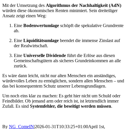
Mit der Umsetzung des
Algorithmus der Nachhaltigkeit (AdN)
würden diese ökonomischen Renten minimiert. Sein dreiteiliger
Ansatz zeigt einen Weg:
Eine
Bodenwertumlage
schöpft die spekulative Grundrente
ab.
Eine
Liquiditätsumlage
beendet die immense Zinslast auf
der Realwirtschaft.
Eine
Universelle Dividende
führt die Erlöse aus diesen
Gemeinschaftsgütern als sicheres Grundeinkommen an alle
zurück.
Es wäre dann leicht, nicht nur alten Menschen ein anständiges,
würdevolles Leben zu ermöglichen, sondern allen Menschen – und
das bei konsequentem Schutz unserer Lebensgrundlagen.
Um noch eins klar zu machen: Es geht hier nicht um Schuld oder
Feindbilder. Ob jemand arm oder reich ist, ist letztendlich immer
Zufall. Es sind
Systemfehler, die beseitigt werden müssen
.
By
NG_ComeIN
|
2026-01-31T10:33:25+01:00
April 1st,