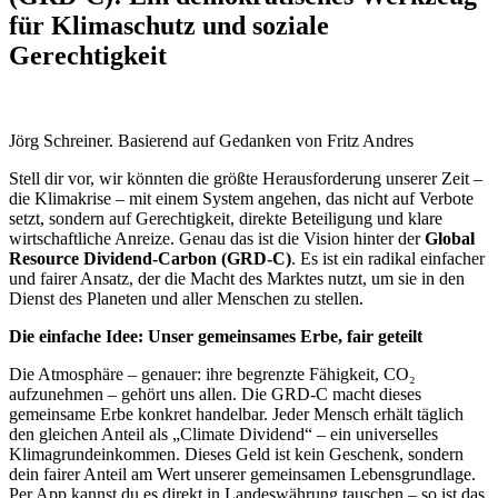
für Klimaschutz und soziale
Gerechtigkeit
Jörg Schreiner. Basierend auf Gedanken von Fritz Andres
Stell dir vor, wir könnten die größte Herausforderung unserer Zeit –
die Klimakrise – mit einem System angehen, das nicht auf Verbote
setzt, sondern auf Gerechtigkeit, direkte Beteiligung und klare
wirtschaftliche Anreize. Genau das ist die Vision hinter der
Global
Resource Dividend-Carbon (GRD-C)
. Es ist ein radikal einfacher
und fairer Ansatz, der die Macht des Marktes nutzt, um sie in den
Dienst des Planeten und aller Menschen zu stellen.
Die einfache Idee: Unser gemeinsames Erbe, fair geteilt
Die Atmosphäre – genauer: ihre begrenzte Fähigkeit, CO₂
aufzunehmen – gehört uns allen. Die GRD-C macht dieses
gemeinsame Erbe konkret handelbar. Jeder Mensch erhält täglich
den gleichen Anteil als „Climate Dividend“ – ein universelles
Klimagrundeinkommen. Dieses Geld ist kein Geschenk, sondern
dein fairer Anteil am Wert unserer gemeinsamen Lebensgrundlage.
Per App kannst du es direkt in Landeswährung tauschen – so ist das