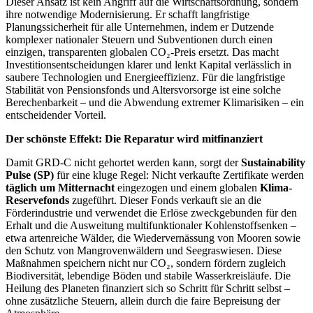
Dieser Ansatz ist kein Angriff auf die Wirtschaftsordnung, sondern
ihre notwendige Modernisierung. Er schafft langfristige
Planungssicherheit für alle Unternehmen, indem er Dutzende
komplexer nationaler Steuern und Subventionen durch einen
einzigen, transparenten globalen CO₂-Preis ersetzt. Das macht
Investitionsentscheidungen klarer und lenkt Kapital verlässlich in
saubere Technologien und Energieeffizienz. Für die langfristige
Stabilität von Pensionsfonds und Altersvorsorge ist eine solche
Berechenbarkeit – und die Abwendung extremer Klimarisiken – ein
entscheidender Vorteil.
Der schönste Effekt: Die Reparatur wird mitfinanziert
Damit GRD-C nicht gehortet werden kann, sorgt der
Sustainability
Pulse (SP)
für eine kluge Regel: Nicht verkaufte Zertifikate werden
täglich um Mitternacht
eingezogen und einem globalen
Klima-
Reservefonds
zugeführt. Dieser Fonds verkauft sie an die
Förderindustrie und verwendet die Erlöse zweckgebunden für den
Erhalt und die Ausweitung multifunktionaler Kohlenstoffsenken –
etwa artenreiche Wälder, die Wiedervernässung von Mooren sowie
den Schutz von Mangrovenwäldern und Seegraswiesen. Diese
Maßnahmen speichern nicht nur CO₂, sondern fördern zugleich
Biodiversität, lebendige Böden und stabile Wasserkreisläufe. Die
Heilung des Planeten finanziert sich so Schritt für Schritt selbst –
ohne zusätzliche Steuern, allein durch die faire Bepreisung der