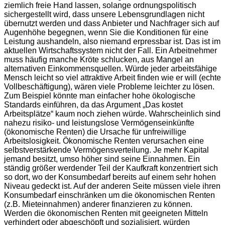
ziemlich freie Hand lassen, solange ordnungspolitisch
sichergestellt wird, dass unsere Lebensgrundlagen nicht
übernutzt werden und dass Anbieter und Nachfrager sich auf
Augenhöhe begegnen, wenn Sie die Konditionen für eine
Leistung aushandeln, also niemand erpressbar ist. Das ist im
aktuellen Wirtschaftssystem nicht der Fall. Ein Arbeitnehmer
muss häufig manche Kröte schlucken, aus Mangel an
alternativen Einkommensquellen. Würde jeder arbeitsfähige
Mensch leicht so viel attraktive Arbeit finden wie er will (echte
Vollbeschäftigung), wären viele Probleme leichter zu lösen.
Zum Beispiel könnte man einfacher hohe ökologische
Standards einführen, da das Argument „Das kostet
Arbeitsplätze“ kaum noch ziehen würde. Wahrscheinlich sind
nahezu risiko- und leistungslose Vermögenseinkünfte
(ökonomische Renten) die Ursache für unfreiwillige
Arbeitslosigkeit. Ökonomische Renten verursachen eine
selbstverstärkende Vermögensverteilung. Je mehr Kapital
jemand besitzt, umso höher sind seine Einnahmen. Ein
ständig größer werdender Teil der Kaufkraft konzentriert sich
so dort, wo der Konsumbedarf bereits auf einem sehr hohen
Niveau gedeckt ist. Auf der anderen Seite müssen viele ihren
Konsumbedarf einschränken um die ökonomischen Renten
(z.B. Mieteinnahmen) anderer finanzieren zu können.
Werden die ökonomischen Renten mit geeigneten Mitteln
verhindert oder abgeschöpft und sozialisiert, würden